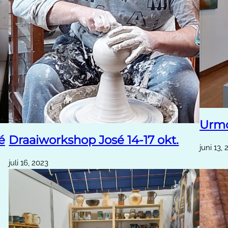
Urmo
é
Draaiworkshop José 14-17 okt.
juni 13,
juli 16, 2023