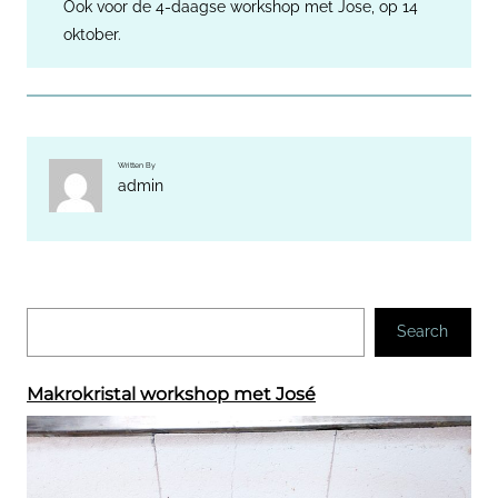
Ook voor de 4-daagse workshop met Jose, op 14
oktober.
Written By
admin
Z
Search
o
e
k
Makrokristal workshop met José
e
n