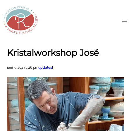
Ga
naar
de
inhoud
Kristalworkshop José
juni 5, 2023 7:46 pm
updates!