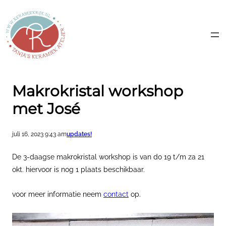
Ga
naar
de
inhoud
Makrokristal workshop
met José
juli 16, 2023 9:43 am
updates!
De 3-daagse makrokristal workshop is van do 19 t/m za 21
okt. hiervoor is nog 1 plaats beschikbaar.
voor meer informatie neem
contact
op.