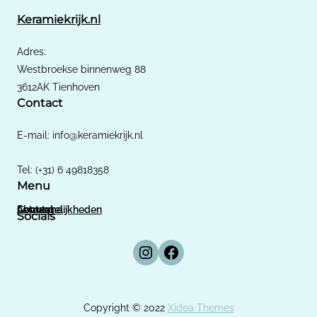
Keramiekrijk.nl
Adres:
Westbroekse binnenweg 88
3612AK Tienhoven
Contact
​E-mail: info@keramiekrijk.nl
Tel: (+31) 6 49818358
Menu
About me
Actueel
Contact
Lesmogelijkheden
Socials
Instagram
Facebook
Copyright © 2022
Xidea Themes