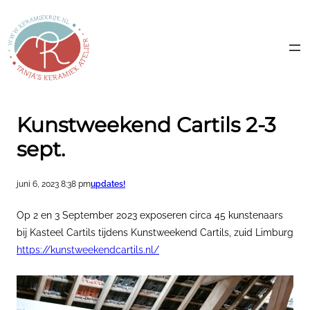
Ga
naar
de
inhoud
Kunstweekend Cartils 2-3
sept.
juni 6, 2023 8:38 pm
updates!
Op 2 en 3 September 2023 exposeren circa 45 kunstenaars
bij Kasteel Cartils tijdens Kunstweekend Cartils, zuid Limburg
https://kunstweekendcartils.nl/