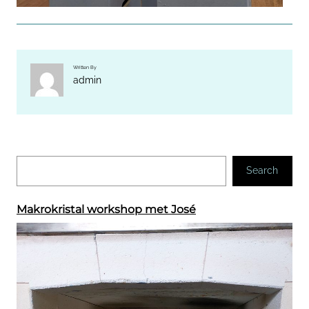
Written By
admin
Z
Search
o
e
k
Makrokristal workshop met José
e
n