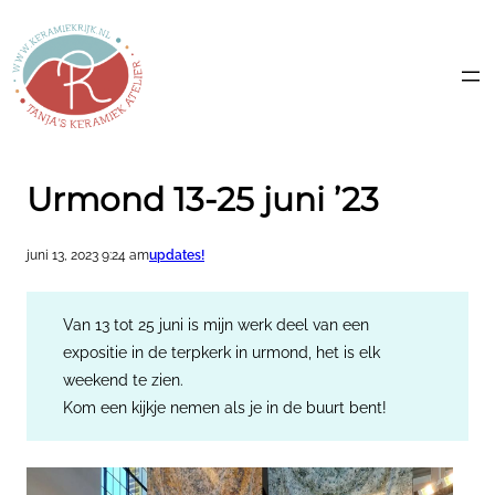
Ga
naar
de
inhoud
Urmond 13-25 juni ’23
juni 13, 2023 9:24 am
updates!
Van 13 tot 25 juni is mijn werk deel van een
expositie in de terpkerk in urmond, het is elk
weekend te zien.
Kom een kijkje nemen als je in de buurt bent!